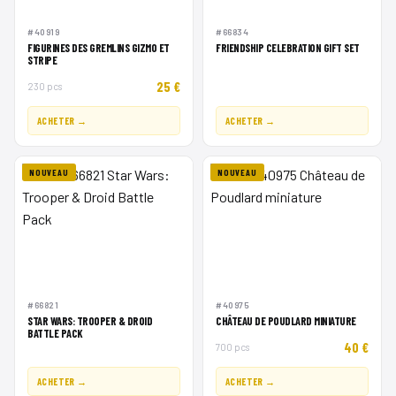
#40919
#66834
FIGURINES DES GREMLINS GIZMO ET
FRIENDSHIP CELEBRATION GIFT SET
STRIPE
25 €
230 pcs
ACHETER →
ACHETER →
NOUVEAU
NOUVEAU
#66821
#40975
STAR WARS: TROOPER & DROID
CHÂTEAU DE POUDLARD MINIATURE
BATTLE PACK
40 €
700 pcs
ACHETER →
ACHETER →