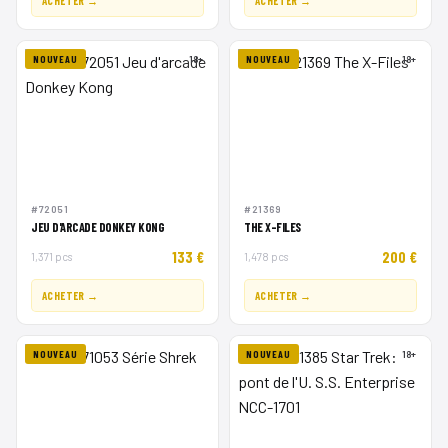
ACHETER →
ACHETER →
NOUVEAU
18+
NOUVEAU
18+
#72051
#21369
JEU D'ARCADE DONKEY KONG
THE X-FILES
133 €
200 €
1,371 pcs
1,478 pcs
ACHETER →
ACHETER →
NOUVEAU
NOUVEAU
18+