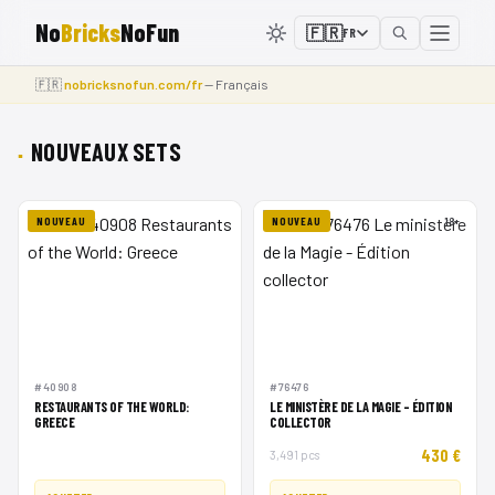
No
Bricks
NoFun
🇫🇷
FR
🇫🇷
nobricksnofun.com/fr
— Français
NOUVEAUX SETS
NOUVEAU
NOUVEAU
18+
#40908
#76476
RESTAURANTS OF THE WORLD:
LE MINISTÈRE DE LA MAGIE - ÉDITION
GREECE
COLLECTOR
430 €
3,491 pcs