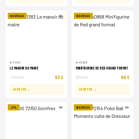
NOUVEAU
18+
NOUVEAU
#11383
#40868
LE MANOIR DU MAIRE
MINIFIGURINE DE RED GRAND FORMAT
93 €
80 €
1,420 pcs
930 pcs
ACHETER →
ACHETER →
-11%
18+
NOUVEAU
18+