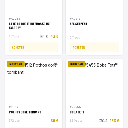
#42238
#40912
LA MOTO DUCATI DESMO450 MX
SEA SERPENT
FACTORY
43 €
457 pcs
50 €
241 pcs
ACHETER →
ACHETER →
NOUVEAU
18+
NOUVEAU
18+
#11512
#75455
POTHOS DORÉ TOMBANT
BOBA FETT
60 €
133 €
372 pcs
1,544 pcs
170 €