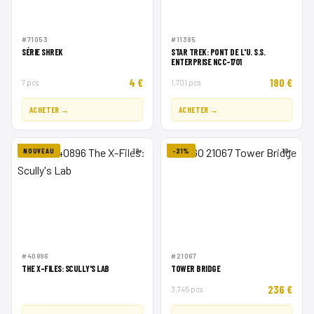
#71053
#11385
SÉRIE SHREK
STAR TREK: PONT DE L'U. S.S.
ENTERPRISE NCC-1701
4 €
180 €
7 pcs
1,701 pcs
ACHETER →
ACHETER →
NOUVEAU
18+
-21%
18+
#40896
#21067
THE X-FILES: SCULLY'S LAB
TOWER BRIDGE
236 €
3,745 pcs