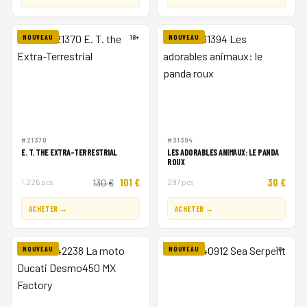
NOUVEAU
18+
NOUVEAU
#21370
#31394
E. T. THE EXTRA-TERRESTRIAL
LES ADORABLES ANIMAUX: LE PANDA
ROUX
101 €
30 €
1,226 pcs
130 €
297 pcs
ACHETER →
ACHETER →
NOUVEAU
NOUVEAU
18+