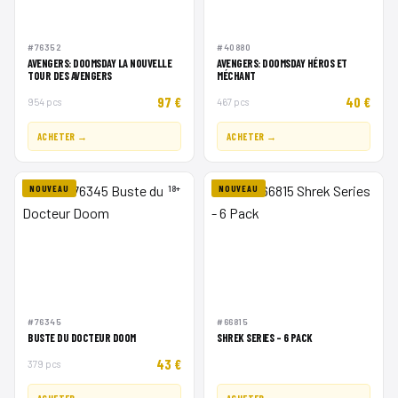
#76352
#40880
AVENGERS: DOOMSDAY LA NOUVELLE
AVENGERS: DOOMSDAY HÉROS ET
TOUR DES AVENGERS
MÉCHANT
97 €
40 €
954 pcs
467 pcs
ACHETER →
ACHETER →
NOUVEAU
18+
NOUVEAU
#76345
#66815
BUSTE DU DOCTEUR DOOM
SHREK SERIES - 6 PACK
43 €
379 pcs