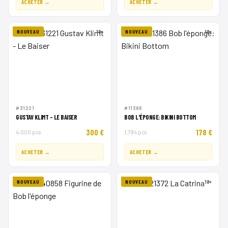
ACHETER →
ACHETER →
NOUVEAU
18+
NOUVEAU
18+
#31221
#11386
GUSTAV KLIMT - LE BAISER
BOB L'ÉPONGE: BIKINI BOTTOM
300 €
178 €
4,000 pcs
1,794 pcs
ACHETER →
ACHETER →
NOUVEAU
NOUVEAU
18+