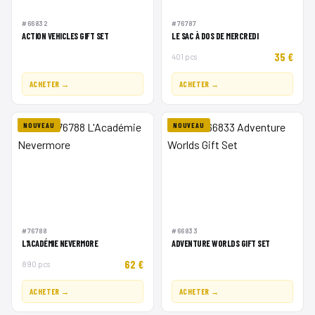
#66832
#76787
ACTION VEHICLES GIFT SET
LE SAC À DOS DE MERCREDI
35 €
401 pcs
ACHETER →
ACHETER →
NOUVEAU
NOUVEAU
#76788
#66833
L'ACADÉMIE NEVERMORE
ADVENTURE WORLDS GIFT SET
62 €
890 pcs
ACHETER →
ACHETER →