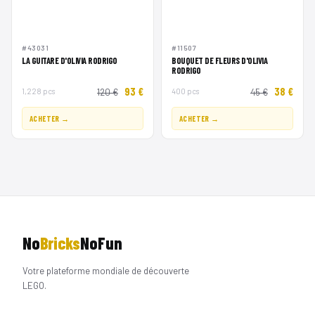
#43031
#11507
LA GUITARE D'OLIVIA RODRIGO
BOUQUET DE FLEURS D'OLIVIA
RODRIGO
93 €
38 €
1,228 pcs
120 €
400 pcs
45 €
ACHETER →
ACHETER →
No
Bricks
NoFun
Votre plateforme mondiale de découverte
LEGO.