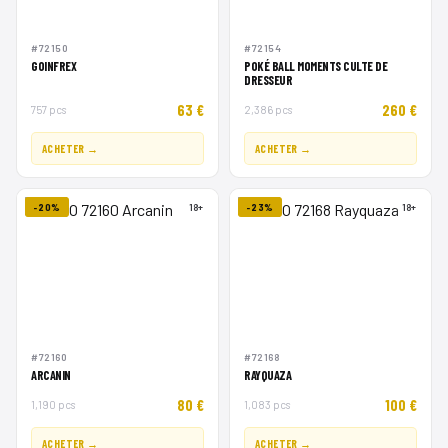
#72150
#72154
GOINFREX
POKÉ BALL MOMENTS CULTE DE
DRESSEUR
63 €
260 €
757 pcs
2,386 pcs
ACHETER →
ACHETER →
-20%
18+
-23%
18+
#72160
#72168
ARCANIN
RAYQUAZA
80 €
100 €
1,190 pcs
1,083 pcs
ACHETER →
ACHETER →