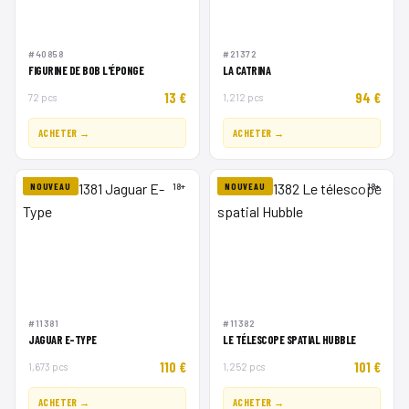
#40858
#21372
FIGURINE DE BOB L'ÉPONGE
LA CATRINA
13 €
94 €
72 pcs
1,212 pcs
ACHETER →
ACHETER →
NOUVEAU
18+
NOUVEAU
18+
#11381
#11382
JAGUAR E-TYPE
LE TÉLESCOPE SPATIAL HUBBLE
110 €
101 €
1,673 pcs
1,252 pcs
ACHETER →
ACHETER →