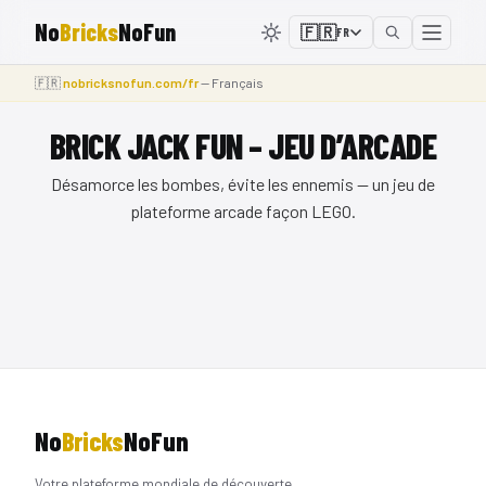
No
Bricks
NoFun
🇫🇷
FR
🇫🇷
nobricksnofun.com/fr
— Français
BRICK JACK FUN – JEU D’ARCADE
Désamorce les bombes, évite les ennemis — un jeu de
plateforme arcade façon LEGO.
⛶
No
Bricks
NoFun
Votre plateforme mondiale de découverte