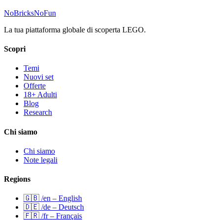
No
Bricks
NoFun
La tua piattaforma globale di scoperta LEGO.
Scopri
Temi
Nuovi set
Offerte
18+ Adulti
Blog
Research
Chi siamo
Chi siamo
Note legali
Regions
🇬🇧 /en – English
🇩🇪 /de – Deutsch
🇫🇷 /fr – Français