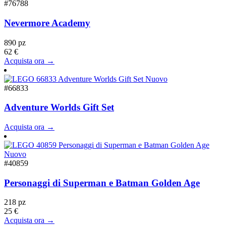
#76788
Nevermore Academy
890 pz
62 €
Acquista ora →
Nuovo
#66833
Adventure Worlds Gift Set
Acquista ora →
Nuovo
#40859
Personaggi di Superman e Batman Golden Age
218 pz
25 €
Acquista ora →