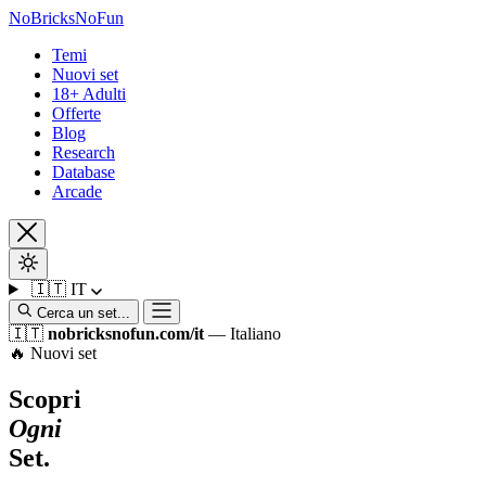
No
Bricks
NoFun
Temi
Nuovi set
18+ Adulti
Offerte
Blog
Research
Database
Arcade
🇮🇹
IT
Cerca un set...
🇮🇹
nobricksnofun.com/it
— Italiano
🔥 Nuovi set
Scopri
Ogni
Set.