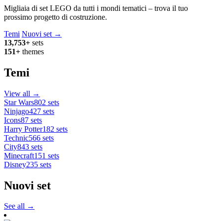
Migliaia di set LEGO da tutti i mondi tematici – trova il tuo
prossimo progetto di costruzione.
Temi
Nuovi set →
13,753+
sets
151+
themes
Temi
View all →
Star Wars
802 sets
Ninjago
427 sets
Icons
87 sets
Harry Potter
182 sets
Technic
566 sets
City
843 sets
Minecraft
151 sets
Disney
235 sets
Nuovi set
See all →