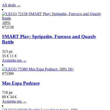
All deals →
-69%
#72158
SMART Play: Sprigatito, Fuecoco and Quaxly
Battle
313 pz
35 €
11 €
Acquista ora →
-58%
18+
#75380
Mos Espa Podrace
718 pz
80 €
34 €
Acquista ora →