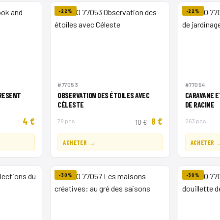
-22%
-22%
#77053
#77054
PRESENT
OBSERVATION DES ÉTOILES AVEC
CARAVANE E
CÉLESTE
DE RACINE
4 €
8 €
78 pcs
263 pcs
10 €
ACHETER →
ACHETER 
-30%
-30%