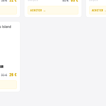
38 €
80 €
ACHETER →
ACHETER 
OUR
26 €
30 €