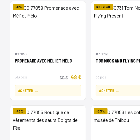
-8%
NOUVEAU
#77059
#30731
PROMENADE AVEC MÉLI ET MÉLO
TOM NOOK AND FLYING 
48 €
513 pcs
33 pcs
60 €
ACHETER →
ACHETER →
-43%
-23%