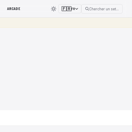
ARCADE
🇫🇷
Chercher un set...
FR