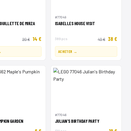
#77049
DOUILLETTE DE MIRZA
ISABELLES HOUSE VISIT
14 €
38 €
389 pcs
20 €
40 €
→
ACHETER →
#77046
MPKIN GARDEN
JULIAN'S BIRTHDAY PARTY
6 €
19 €
170 pcs