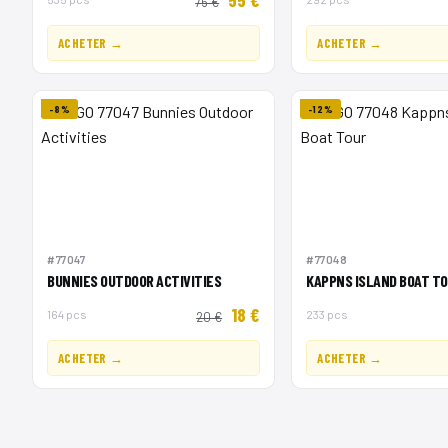
75 €
ACHETER →
ACHETER →
-8%
-12%
#77047
#77048
BUNNIES OUTDOOR ACTIVITIES
KAPPNS ISLAND BOAT T
18 €
164 pcs
233 pcs
20 €
ACHETER →
ACHETER →