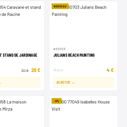
NOUVEAU
#30703
T STAND DE JARDINAGE
JULIANS BEACH PAINTING
20 €
4 €
43 pcs
30 €
→
ACHETER →
-5%