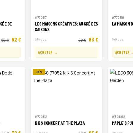
#77057
#77058
SÉE DE
LES MAISONS CRÉATIVES: AU GRÉ DES
LA MAISON 
SAISONS
62 €
63 €
814 pcs
149 pcs
80 €
90 €
ACHETER →
ACHETER 
-19%
#77052
#30662
S
K K S CONCERT AT THE PLAZA
MAPLE'S PU
32 €
65 €
550 pcs
29 pcs