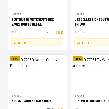
#77055
#77056
BOUTIQUE DE VÊTEMENTS DES
LES COLLECTIONS DU MU
SAURS DOIGTS DE FÉE
THIBOU
23 €
322 pcs
543 pcs
40 €
ACHETER →
ACHETER →
-27%
-16%
#77050
#77051
NOOKS CRANNY ROSIES HOUSE
FLY WITH DODO AIRLINE
55 €
535 pcs
292 pcs