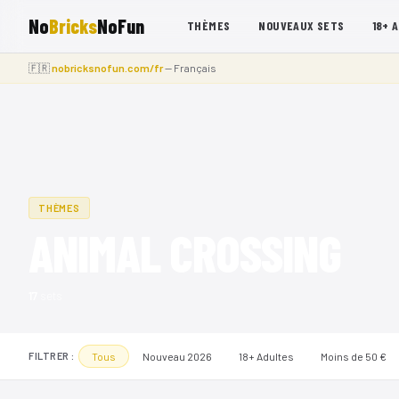
No
Bricks
NoFun
THÈMES
NOUVEAUX SETS
18+ 
🇫🇷
nobricksnofun.com/fr
— Français
THÈMES
ANIMAL CROSSING
17
sets
Tous
Nouveau 2026
18+ Adultes
Moins de 50 €
FILTRER :