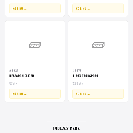
KØB NU →
KØB NU →
🧱
🧱
#5921
#5975
RESEARCH GLIDER
T-REX TRANSPORT
57 stk
329 stk
KØB NU →
KØB NU →
INDLÆS MERE