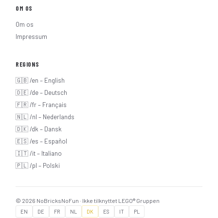
OM OS
Om os
Impressum
REGIONS
🇬🇧 /en – English
🇩🇪 /de – Deutsch
🇫🇷 /fr – Français
🇳🇱 /nl – Nederlands
🇩🇰 /dk – Dansk
🇪🇸 /es – Español
🇮🇹 /it – Italiano
🇵🇱 /pl – Polski
© 2026 NoBricksNoFun · Ikke tilknyttet LEGO® Gruppen
EN
DE
FR
NL
DK
ES
IT
PL