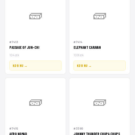
🧱
🧱
#7413
#7414
PASSAGE OF JUN-CHI
ELEPHANT CARAVAN
104 stk
109 stk
KØB NU →
KØB NU →
🧱
🧱
#7415
#3380
AERO NOMAD
JOHNNY THUNDER CHUPA CHUPS