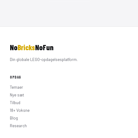
No
Bricks
NoFun
Din globale LEGO-opdagelsesplatform.
OPDAG
Temaer
Nye sæt
Tilbud
18+ Voksne
Blog
Research