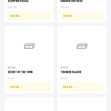
SCORPION PALACE
DRAGON FORTRESS
380 stk
781 stk
KØB NU →
KØB NU →
🧱
🧱
#7409
#7420
SECRET OF THE TOMB
THUNDER BLAZER
42 stk
69 stk
KØB NU →
KØB NU →