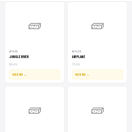
🧱
🧱
#7410
#7422
JUNGLE RIVER
AIRPLANE
66 stk
33 stk
KØB NU →
KØB NU →
🧱
🧱