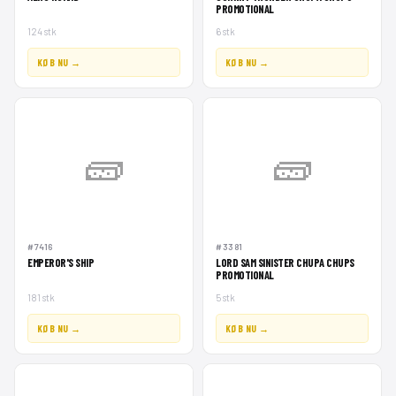
PROMOTIONAL
124 stk
6 stk
KØB NU →
KØB NU →
🧱
🧱
#7416
#3381
EMPEROR'S SHIP
LORD SAM SINISTER CHUPA CHUPS
PROMOTIONAL
181 stk
5 stk
KØB NU →
KØB NU →