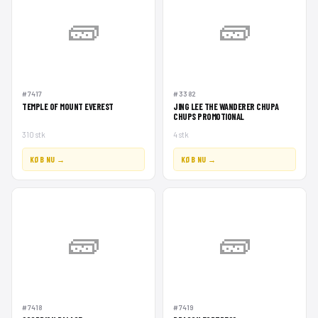
🧱
🧱
#7417
#3382
TEMPLE OF MOUNT EVEREST
JING LEE THE WANDERER CHUPA
CHUPS PROMOTIONAL
310 stk
4 stk
KØB NU →
KØB NU →
🧱
🧱
#7418
#7419