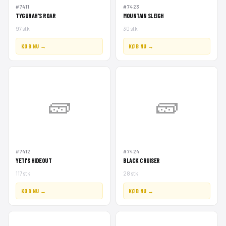
#7411
#7423
TYGURAH'S ROAR
MOUNTAIN SLEIGH
97 stk
30 stk
KØB NU →
KØB NU →
🧱
🧱
#7412
#7424
YETI'S HIDEOUT
BLACK CRUISER
117 stk
28 stk
KØB NU →
KØB NU →