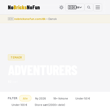
No
Bricks
NoFun
🇩🇰
DA
🇩🇰
nobricksnofun.com/dk
— Dansk
TEMAER
ADVENTURERS
62
sæt
Alle
Ny 2026
18+ Voksne
Under 50 €
FILTER:
Under 100 €
Store sæt (2000+ dele)