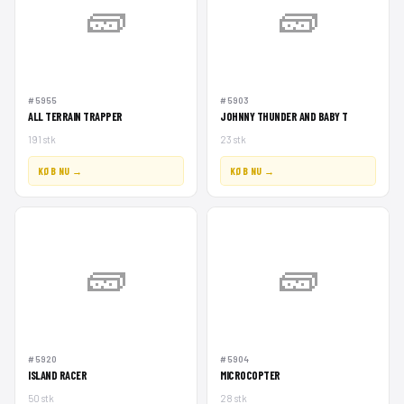
🧱
🧱
#5955
#5903
ALL TERRAIN TRAPPER
JOHNNY THUNDER AND BABY T
191 stk
23 stk
KØB NU →
KØB NU →
🧱
🧱
#5920
#5904
ISLAND RACER
MICROCOPTER
50 stk
28 stk