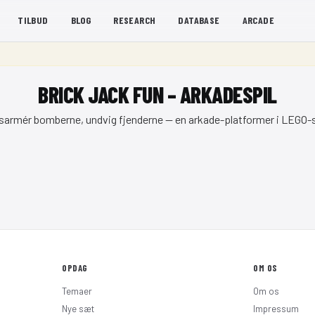
TILBUD
BLOG
RESEARCH
DATABASE
ARCADE
BRICK JACK FUN – ARKADESPIL
sarmér bomberne, undvig fjenderne — en arkade-platformer i LEGO-st
OPDAG
OM OS
Temaer
Om os
Nye sæt
Impressum