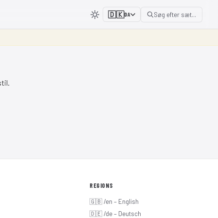
🇩🇰
Søg efter sæt...
DA
il.
⛶
REGIONS
🇬🇧 /en – English
🇩🇪 /de – Deutsch