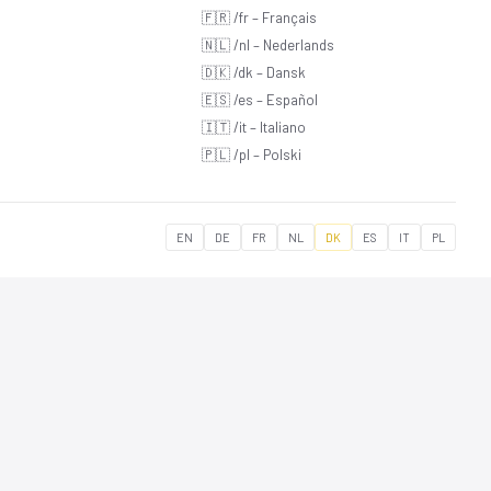
🇫🇷 /fr – Français
🇳🇱 /nl – Nederlands
🇩🇰 /dk – Dansk
🇪🇸 /es – Español
🇮🇹 /it – Italiano
🇵🇱 /pl – Polski
EN
DE
FR
NL
DK
ES
IT
PL