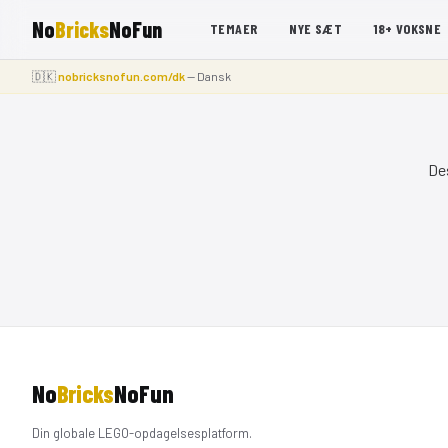
No
Bricks
NoFun
TEMAER
NYE SÆT
18+ VOKSNE
🇩🇰
nobricksnofun.com/dk
— Dansk
De
No
Bricks
NoFun
Din globale LEGO-opdagelsesplatform.